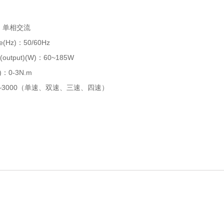
(V)：单相交流
e(Hz)：50/60Hz
(output)(W)：60~185W
)：0-3N.m
n)：100~3000（单速、双速、三速、四速）