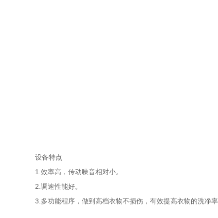
设备特点
1.效率高，传动噪音相对小。
2.调速性能好。
3.多功能程序，做到高档衣物不损伤，有效提高衣物的洗净