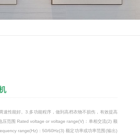
机
.调速性能好。3.多功能程序，做到高档衣物不损伤，有效提高
ted voltage or voltage range(V)：单相交流(2) 额
requency range(Hz)：50/60Hz(3) 额定功率或功率范围(输出)