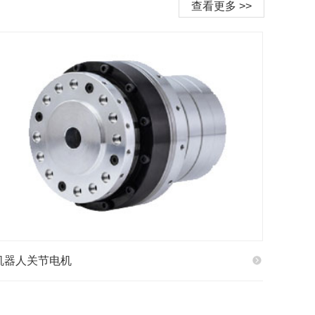
查看更多 >>
机器人关节电机