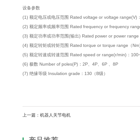
设备参数
(1) 额定电压或电压范围 Rated voltage or voltage range
(2) 额定频率或频率范围 Rated frequency or frequency rang
(3) 额定功率或功率范围(输出) Rated power or power range 
(4) 额定转矩或转矩范围 Rated torque or torque range（Nm
(5) 额定转速或转速范围 Rated speed or range(r/mi
(6) 极数 Number of poles(P)：2P、4P、6P 、8P
(7) 绝缘等级 Insulation grade：130（B级）
上一篇：机器人关节电机